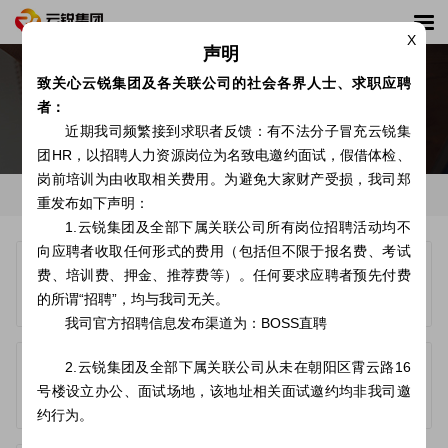
X
声明
致关心云锐集团及各关联公司的社会各界人士、求职应聘
合作伙伴
者：
Cooperative Partner
近期我司频繁接到求职者反馈：有不法分子冒充云锐集
强强联手，共创品效协同
团HR，以招聘人力资源岗位为名致电邀约面试，假借体检、
岗前培训为由收取相关费用。为避免大家财产受损，我司郑
房产家
游戏
教育
金融
网服
电商
快消
居
重发布如下声明：
1.云锐集团及全部下属关联公司所有岗位招聘活动均不
向应聘者收取任何形式的费用（包括但不限于报名费、考试
费、培训费、押金、推荐费等）。任何要求应聘者预先付费
的所谓“招聘”，均与我司无关。
我司官方招聘信息发布渠道为：BOSS直聘
2.云锐集团及全部下属关联公司从未在朝阳区霄云路16
号楼设立办公、面试场地，该地址相关面试邀约均非我司邀
约行为。