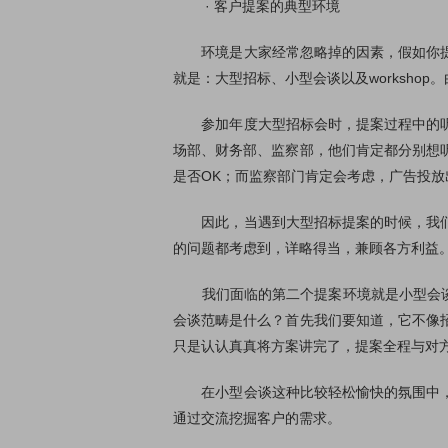
· 客户提案的典型环境
环境是大家经常忽略掉的因素，假如你提案
就是：大型招标、小型会谈以及worksho
参加年度大型招标会时，提案过程中的听众
场部、财务部、监察部，他们肯定都分别想
是否OK；而监察部门肯定会考虑，广告投
因此，当遇到大型招标提案的时候，我们首
的问题都考虑到，详略得当，兼顾各方利益
我们面临的第二个提案环境就是小型会谈，
会谈范畴是什么？首先我们要知道，它不像
只是认认真真将方案讲完了，提案全程与对
在小型会谈这种比较轻松愉快的氛围中，案
通过交流挖掘客户的需求。