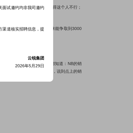
如果你没有把握好，别人会觉得这个人不行；
相关面试邀约均非我司邀约
想，会出现什么情况？本来能争取到3000
方渠道核实招聘信息，提
事情重视起来。
云锐集团
力就越高。做过销售的同学都知道：NB的销
2026年5月29日
，而更青睐在信息传递过程中，说到点上的销