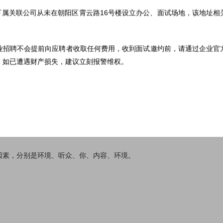
力很重要的标志。假如有一天你成为公司高管，需要去大型会议上提案，
部下属关联公司从未在朝阳区霄云路16号楼设立办公、面试场地，该地址
”。
我们有机会出去创业，需要面对投资人讲解创业项目时，如果提案不理
业招聘不会提前向应聘者收取任何费用，收到面试邀约前，请通过企业官
场景，提案还会出现在我们很多个人生阶段，因此希望大家日常就将这个
。如已遭遇财产损失，建议立刻报警维权。
最重要的相关因素呢？前面提到，并非是越能说会道，传递信息的能
叫《闭上你的鸟嘴》，讲的就是客户其实也特别讨厌总是长篇大论的销售
素，分别是环境、听众、你、内容、环境。