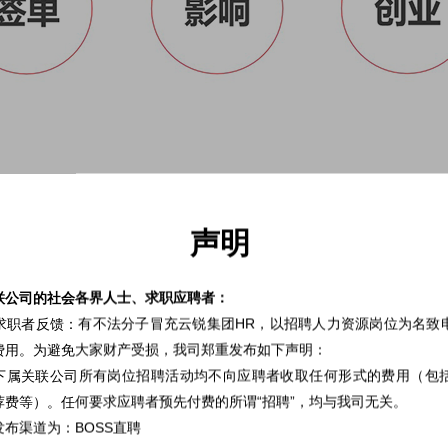
己部门的下属讲：不要这一季度你干了很多活，最后进行季度和年终
分。这样最大的恶果就是：你明明做了很多东西，却把自己做的东西亲手抹
声明
工作能力和成绩，因为在公司里，你所做的事情，你的上司可能知道
联公司的社会各界人士、求职应聘者：
是不可能了解到每个员工所有的工作情况的。希望大家重视这个问题，只有
求职者反馈：有不法分子冒充云锐集团HR，以招聘人力资源岗位为名致
职加薪。
费用。为避免大家财产受损，我司郑重发布如下声明：
最重要的影响结果就是签单与否。我曾对内部的伙伴们讲：如果你做
部下属关联公司所有岗位招聘活动均不向应聘者收取任何形式的费用（包
的数据。大家要记住：每次去提案的时候，你是和方案一起去的，而不是你
费等）。任何要求应聘者预先付费的所谓“招聘”，均与我司无关。
布渠道为：BOSS直聘