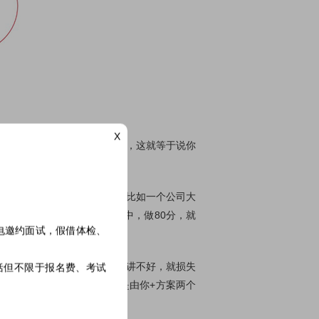
X
部门总结时，提案提得很差劲，这就等于说你
杀掉了。
，但上司的上司是不知道的。比如一个公司大
将提案用在每一次的工作汇报中，做80分，就
电邀约面试，假借体检、
了一个很漂亮的方案，提案时讲不好，就损失
括但不限于报名费、考试
去转述这个方案，成功与否是由你+方案两个