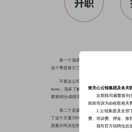
第一个场景是内部的工作汇报。我经常跟自
这个季度努力了120分，最后却只留下20
不要说公司应该以事实为基础去考量个人的
致关心云锐集团及各关
boss，顶多了解到公司的VP在干嘛，他
近期我司频繁接到
要将80分成绩完整表达出来，才更有可能升
岗前培训为由收取相关
第二个是最常见的场景——客户提案。客户
1.云锐集团及全
了这个方案70%的价值，这是一个很真实
费、培训费、押金、推荐
因素共同决定的。
我司官方招聘信息发